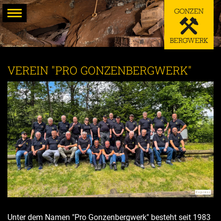
Zum
Inhalt
springen
VEREIN "PRO GONZENBERGWERK"
Unter dem Namen "Pro Gonzenbergwerk" besteht seit 1983