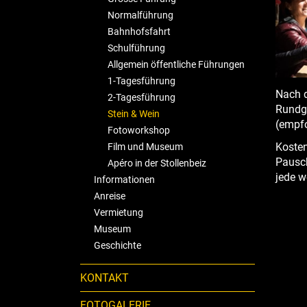
Normalführung
Glü
Bahnhofsfahrt
Schulführung
Eng mi
Degust
Allgemein öffentliche Führungen
1-Tagesführung
Nach d
2-Tagesführung
Rundg
Stein & Wein
(empfo
Fotoworkshop
Kosten
Film und Museum
Pausch
Apéro in der Stollenbeiz
jede we
Informationen
Anreise
Vermietung
Museum
Geschichte
KONTAKT
FOTOGALERIE