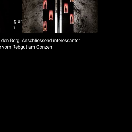
tstehung und Abbau des Eisenerzes sowie
binieren.
 den Berg. Anschliessend interessanter
ne vom Rebgut am Gonzen