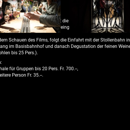
ck auf!
t dem Bergwerk verbunden ist die Weinmanufaktur Gonzen. En
ation der Spezialitäten des Weinguts lassen sich einmalig kom
em Schauen des Films, folgt die Einfahrt mit der Stollenbahn in
ang im Basisbahnhof und danach Degustation der feinen Wei
hlen bis 25 Pers.).
:
ale für Gruppen bis 20 Pers. Fr. 700.--,
itere Person Fr. 35.--.